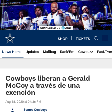
Skip
to
main
content
SHOP
TICKETS
Open menu button
News Home
Updates
Mailbag
Rank'Em
Cowbuzz
Past/Pre
Cowboys liberan a Gerald
McCoy a través de una
exención
Aug 18, 2020 at 04:36 PM
Somos Cowboys