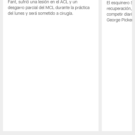
Fant, sufrió una lesión en el ACL y un
El esquinero S
desgarro parcial del MCL durante la práctica
recuperación, s
del lunes y será sometido a cirugía.
competir diari
George Picken
Pause
Play