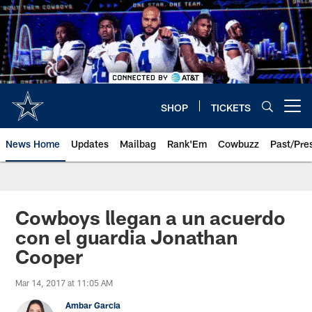
Skip
to
main
content
SHOP
TICKETS
Open menu button
News Home
Updates
Mailbag
Rank'Em
Cowbuzz
Past/Pre
Cowboys llegan a un acuerdo
con el guardia Jonathan
Cooper
Mar 14, 2017 at 11:05 AM
Ambar Garcia