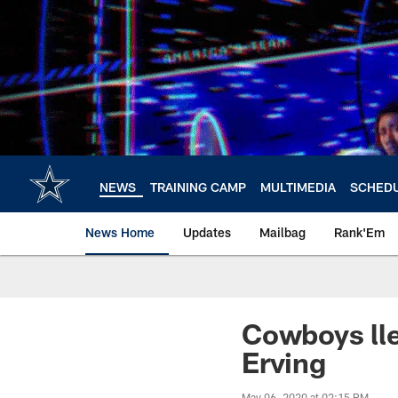
Skip
to
main
content
NEWS
TRAINING CAMP
MULTIMEDIA
SCHED
News Home
Updates
Mailbag
Rank'Em
Cowboys ll
Erving
May 06, 2020 at 02:15 PM