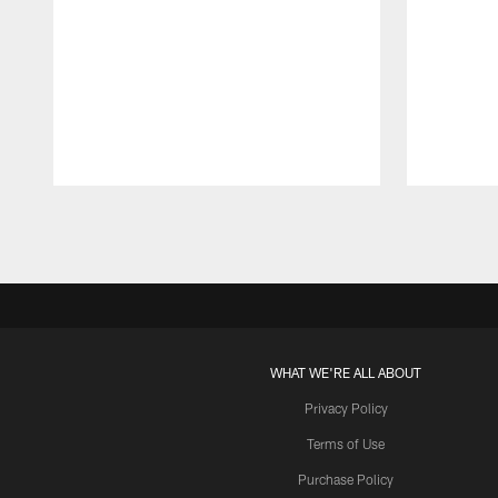
Pause
Play
WHAT WE'RE ALL ABOUT
Privacy Policy
Terms of Use
Purchase Policy