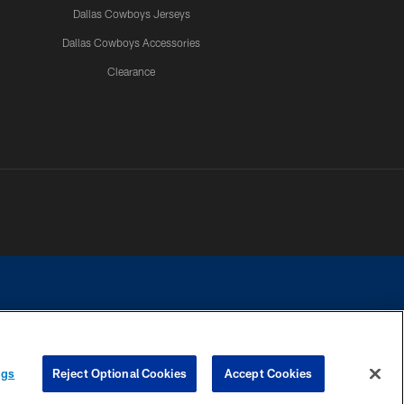
Dallas Cowboys Jerseys
Dallas Cowboys Accessories
Clearance
e contact with any person to request personal or financial information.
ngs
Reject Optional Cookies
Accept Cookies
COOKIE SETTINGS
PREFERENCE CENTER