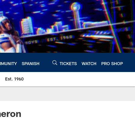
MUNITY
SPANISH
TICKETS
WATCH
PRO SHOP
Est. 1960
meron