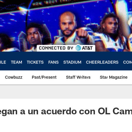
ULE
TEAM
TICKETS
FANS
STADIUM
CHEERLEADERS
COM
Cowbuzz
Past/Present
Staff Writers
Star Magazine
egan a un acuerdo con OL Ca