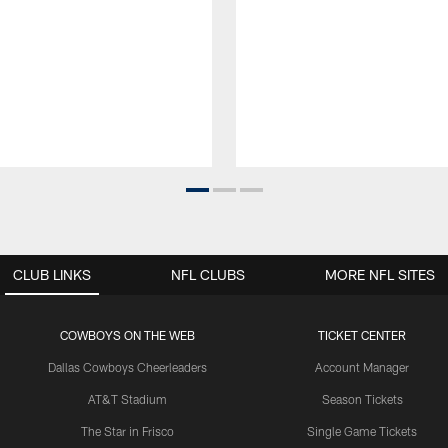
CLUB LINKS
NFL CLUBS
MORE NFL SITES
COWBOYS ON THE WEB
TICKET CENTER
Dallas Cowboys Cheerleaders
Account Manager
AT&T Stadium
Season Tickets
The Star in Frisco
Single Game Tickets