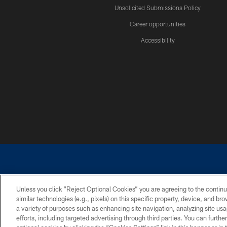
Unsolicited Submissions Policy
Career opportunities
Accessibility
Unless you click “Reject Optional Cookies” you are agreeing to the continu
similar technologies (e.g., pixels) on this specific property, device, and b
©2026 Dallas Cowboys. All rights reserved. Do not duplicate in any for
a variety of purposes such as enhancing site navigation, analyzing site usa
PRIVACY POLICY
ACCESSIBILITY
efforts, including targeted advertising through third parties. You can furth