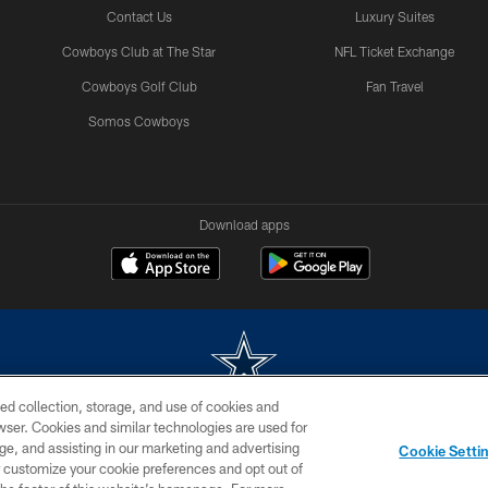
Contact Us
Luxury Suites
Cowboys Club at The Star
NFL Ticket Exchange
Cowboys Golf Club
Fan Travel
Somos Cowboys
Download apps
ed collection, storage, and use of cookies and
rowser. Cookies and similar technologies are used for
m without permission of the Dallas Cowboys. The Dallas Cowboys Cheerleaders will not initiat
ge, and assisting in our marketing and advertising
Cookie Setti
SITE MAP
AD CHOICES
YOUR PRIVACY CHOICES
er customize your cookie preferences and opt out of