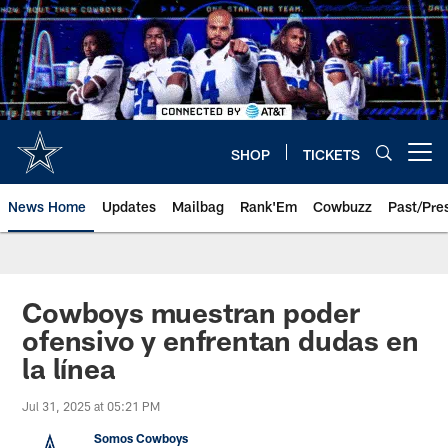
Skip
to
main
content
SHOP
TICKETS
Open menu button
News Home
Updates
Mailbag
Rank'Em
Cowbuzz
Past/Pre
Cowboys muestran poder
ofensivo y enfrentan dudas en
la línea
Jul 31, 2025 at 05:21 PM
Somos Cowboys