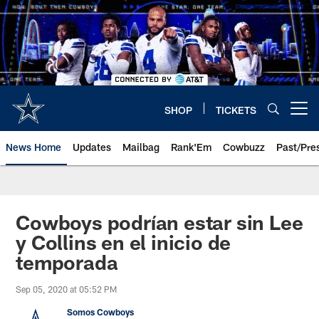
Skip
to
main
content
SHOP
TICKETS
Open menu button
News Home
Updates
Mailbag
Rank'Em
Cowbuzz
Past/Pre
Cowboys podrían estar sin Lee
y Collins en el inicio de
temporada
Sep 05, 2020 at 05:52 PM
Somos Cowboys