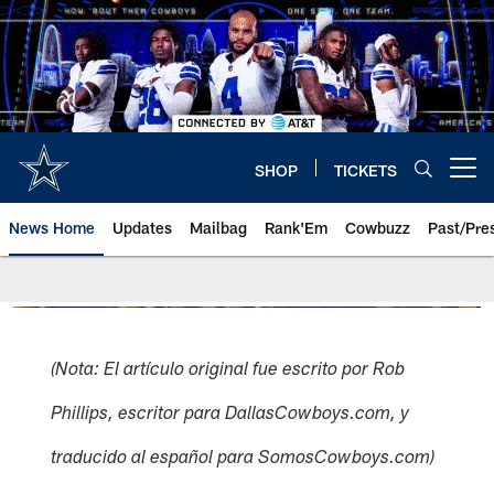
Skip
to
main
content
SHOP
TICKETS
Open menu button
News Home
Updates
Mailbag
Rank'Em
Cowbuzz
Past/Pre
(Nota: El artículo original fue escrito por Rob
Phillips, escritor para DallasCowboys.com, y
traducido al español para SomosCowboys.com)