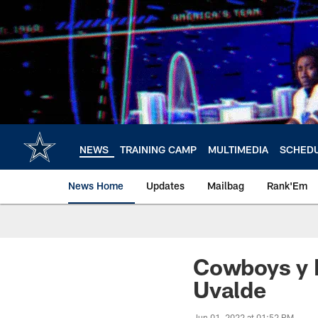
Skip
to
main
content
NEWS
TRAINING CAMP
MULTIMEDIA
SCHED
News Home
Updates
Mailbag
Rank'Em
Cowboys y 
Uvalde
Jun 01, 2022 at 01:52 PM