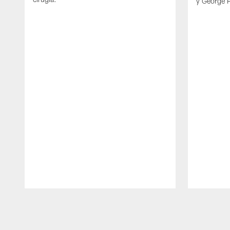
y George 
Pause
Play