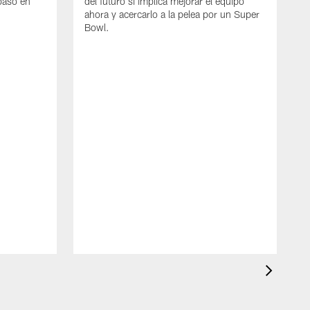
paso en
del futuro si implica mejorar el equipo
ahora y acercarlo a la pelea por un Super
Bowl.
E
G
D