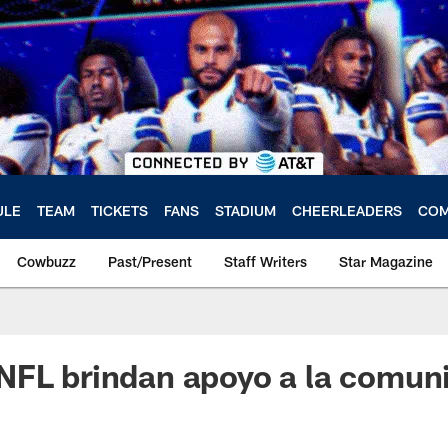
ULE
TEAM
TICKETS
FANS
STADIUM
CHEERLEADERS
COM
Cowbuzz
Past/Present
Staff Writers
Star Magazine
NFL brindan apoyo a la comun