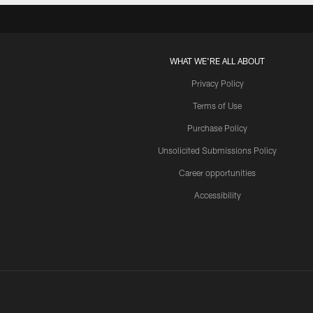
WHAT WE'RE ALL ABOUT
Privacy Policy
Terms of Use
Purchase Policy
Unsolicited Submissions Policy
Career opportunities
Accessibility