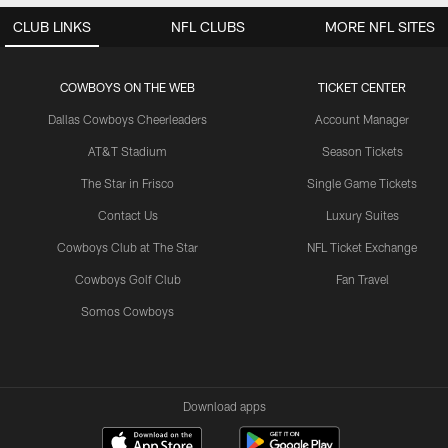
CLUB LINKS
NFL CLUBS
MORE NFL SITES
COWBOYS ON THE WEB
TICKET CENTER
Dallas Cowboys Cheerleaders
Account Manager
AT&T Stadium
Season Tickets
The Star in Frisco
Single Game Tickets
Contact Us
Luxury Suites
Cowboys Club at The Star
NFL Ticket Exchange
Cowboys Golf Club
Fan Travel
Somos Cowboys
Download apps