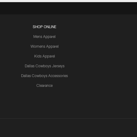
SHOP ONLINE
Mens Apparel
Womens Apparel
Kids Apparel
Dallas Cowboys Jerseys
Dallas Cowboys Accessories
Clearance