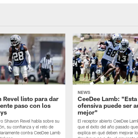
NEWS
 Revel listo para dar
CeeDee Lamb: "Esta
iente paso con los
ofensiva puede ser 
ys
mejor"
ro Shavon Revel habla sobre su
El receptor abierto CeeDee La
ón, su confianza y el reto de
que el éxito del año pasado que
diariamente contra CeeDee Lamb
explica en qué deben mejorar l