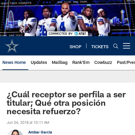
Skip
to
main
content
SHOP
TICKETS
Open menu button
News Home
Updates
Mailbag
Rank'Em
Cowbuzz
Past/Pre
¿Cuál receptor se perfila a ser
titular; Qué otra posición
necesita refuerzo?
Jun 04, 2018 at 10:11 AM
Ambar Garcia