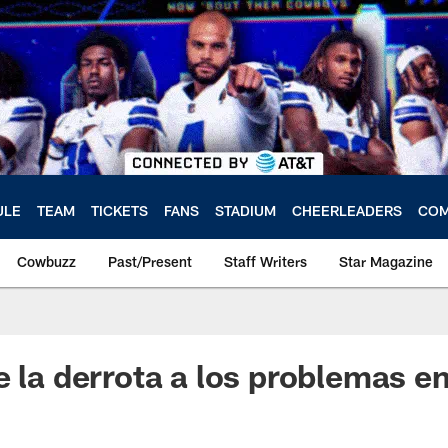
ULE
TEAM
TICKETS
FANS
STADIUM
CHEERLEADERS
COM
Cowbuzz
Past/Present
Staff Writers
Star Magazine
e la derrota a los problemas en