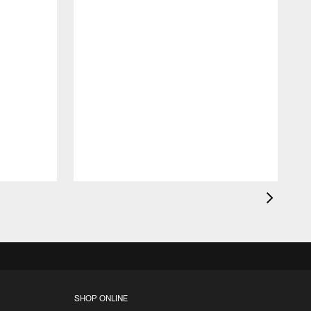
E
G
D
SHOP ONLINE