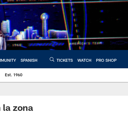
MUNITY
SPANISH
TICKETS
WATCH
PRO SHOP
Est. 1960
 la zona