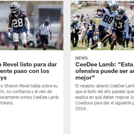
NEWS
 Revel listo para dar
CeeDee Lamb: "Esta
iente paso con los
ofensiva puede ser 
ys
mejor"
ro Shavon Revel habla sobre su
El receptor abierto CeeDee La
ón, su confianza y el reto de
que el éxito del año pasado que
diariamente contra CeeDee Lamb
explica en qué deben mejorar l
Pickens.
Cowboys para dar el siguiente 
2026.