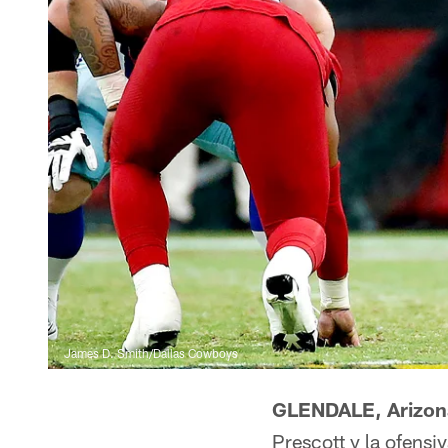
James D. Smith/Dallas Cowboys
GLENDALE, Arizon
Prescott y la ofens