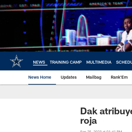
Skip
to
main
content
NEWS
TRAINING CAMP
MULTIMEDIA
SCHED
News Home
Updates
Mailbag
Rank'Em
Dak atribuy
roja
Sep 25, 2023 at 01:41 PM