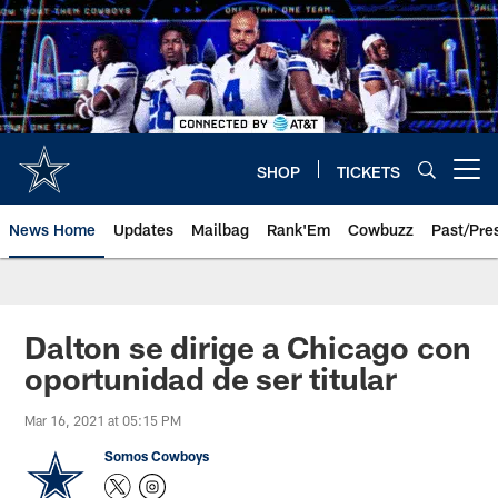
Skip
to
main
content
SHOP
TICKETS
Open menu button
News Home
Updates
Mailbag
Rank'Em
Cowbuzz
Past/Pre
Dalton se dirige a Chicago con
oportunidad de ser titular
Mar 16, 2021 at 05:15 PM
Somos Cowboys