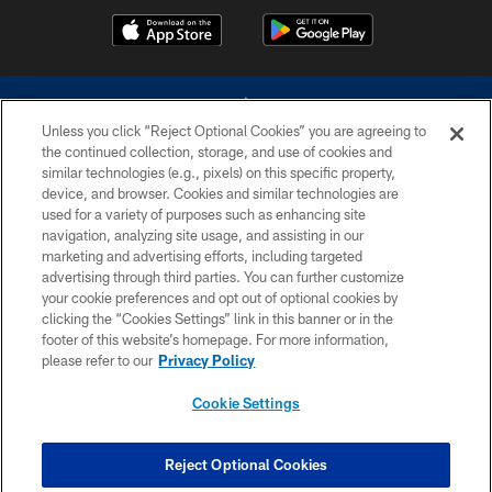
Unless you click “Reject Optional Cookies” you are agreeing to
the continued collection, storage, and use of cookies and
similar technologies (e.g., pixels) on this specific property,
device, and browser. Cookies and similar technologies are
©2026 Dallas Cowboys. All rights reserved. Do not duplicate in any form
without permission of the Dallas Cowboys. The Dallas Cowboys
used for a variety of purposes such as enhancing site
Cheerleaders will not initiate contact with any person to request personal or
navigation, analyzing site usage, and assisting in our
financial information.
marketing and advertising efforts, including targeted
advertising through third parties. You can further customize
PRIVACY POLICY
your cookie preferences and opt out of optional cookies by
clicking the “Cookies Settings” link in this banner or in the
ACCESSIBILITY
footer of this website’s homepage. For more information,
SITE MAP
please refer to our
Privacy Policy
AD CHOICES
Cookie Settings
YOUR PRIVACY CHOICES
COOKIE SETTINGS
Reject Optional Cookies