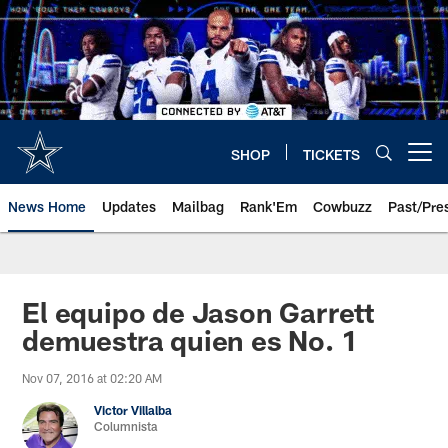
Skip
to
main
content
SHOP
TICKETS
Open menu button
News Home
Updates
Mailbag
Rank'Em
Cowbuzz
Past/Pre
El equipo de Jason Garrett
demuestra quien es No. 1
Nov 07, 2016 at 02:20 AM
Victor Villalba
Columnista