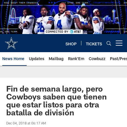
Skip
to
main
content
SHOP
TICKETS
Open menu button
News Home
Updates
Mailbag
Rank'Em
Cowbuzz
Past/Pre
Fin de semana largo, pero
Cowboys saben que tienen
que estar listos para otra
batalla de división
Dec 04, 2018 at 06:17 AM