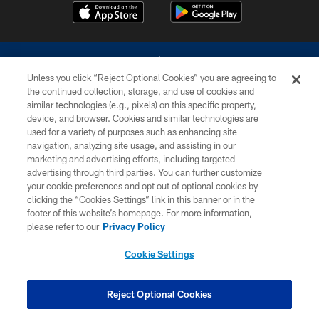
Unless you click “Reject Optional Cookies” you are agreeing to
the continued collection, storage, and use of cookies and
similar technologies (e.g., pixels) on this specific property,
device, and browser. Cookies and similar technologies are
©2026 Dallas Cowboys. All rights reserved. Do not duplicate in any form
without permission of the Dallas Cowboys. The Dallas Cowboys
used for a variety of purposes such as enhancing site
Cheerleaders will not initiate contact with any person to request personal or
navigation, analyzing site usage, and assisting in our
financial information.
marketing and advertising efforts, including targeted
advertising through third parties. You can further customize
PRIVACY POLICY
your cookie preferences and opt out of optional cookies by
clicking the “Cookies Settings” link in this banner or in the
ACCESSIBILITY
footer of this website’s homepage. For more information,
SITE MAP
please refer to our
Privacy Policy
AD CHOICES
Cookie Settings
YOUR PRIVACY CHOICES
COOKIE SETTINGS
Reject Optional Cookies
PREFERENCE CENTER