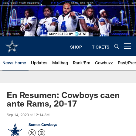
Skip
to
main
content
SHOP
TICKETS
Open menu button
News Home
Updates
Mailbag
Rank'Em
Cowbuzz
Past/Pre
En Resumen: Cowboys caen
ante Rams, 20-17
Sep 14, 2020 at 12:14 AM
Somos Cowboys