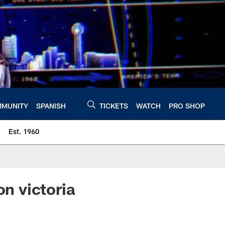
MUNITY
SPANISH
TICKETS
WATCH
PRO SHOP
Est. 1960
n victoria