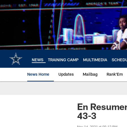
Skip
to
main
content
NEWS
TRAINING CAMP
MULTIMEDIA
SCHED
News Home
Updates
Mailbag
Rank'Em
En Resumen
43-3
Nov 14, 2021 at 05:12 PM