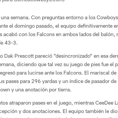
ñol para SomosCowboys.com)
e una semana. Con preguntas entorno a los Cowboys
nte el domingo pasado, el equipo definitivamente e
as acabó con los Falcons en ambos lados del balón, 
de 43-3.
o Dak Prescott pareció "desincronizado" en esa derr
mana, diciendo que tal vez su juego de pies fue el 
egresó para lucirse ante los Falcons. El mariscal d
sus pases para 296 yardas y un índice de pasador d
own y una anotación por tierra.
intos atraparon pases en el juego, mientras CeeDee 
epción y dos anotaciones. El equipo también le dio