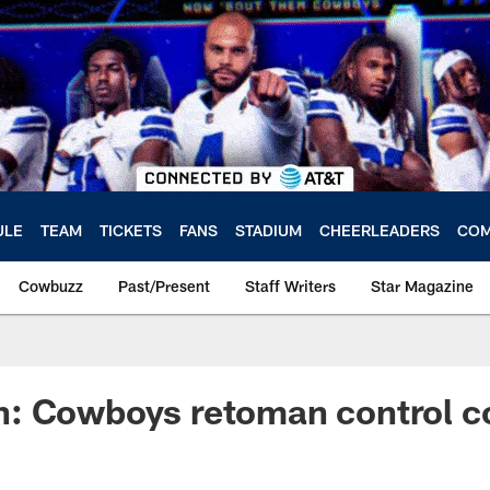
ULE
TEAM
TICKETS
FANS
STADIUM
CHEERLEADERS
COM
Cowbuzz
Past/Present
Staff Writers
Star Magazine
: Cowboys retoman control co