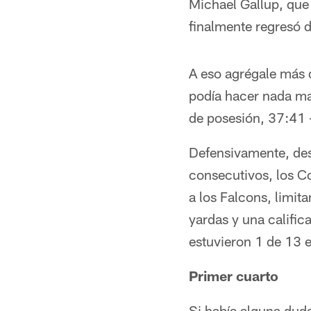
Michael Gallup, que 
finalmente regresó d
A eso agrégale más 
podía hacer nada ma
de posesión, 37:41 
Defensivamente, des
consecutivos, los C
a los Falcons, limi
yardas y una calific
estuvieron 1 de 13 e
Primer cuarto
Si había alguna duda