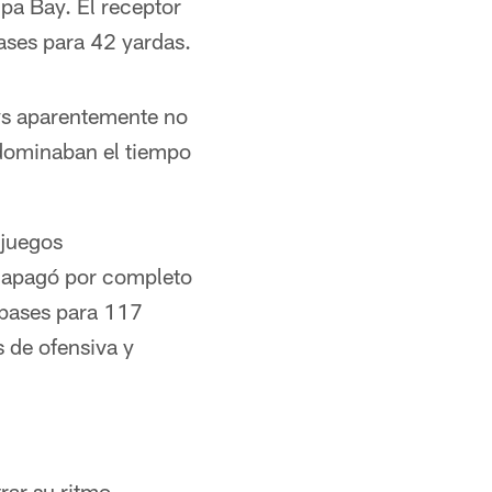
pa Bay. El receptor
pases para 42 yardas.
oys aparentemente no
 dominaban el tiempo
 juegos
s apagó por completo
 pases para 117
s de ofensiva y
rar su ritmo