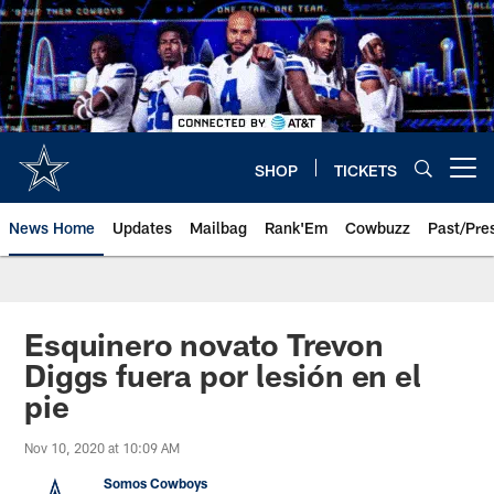
Skip
to
main
content
SHOP
TICKETS
Open menu button
News Home
Updates
Mailbag
Rank'Em
Cowbuzz
Past/Pre
Esquinero novato Trevon
Diggs fuera por lesión en el
pie
Nov 10, 2020 at 10:09 AM
Somos Cowboys