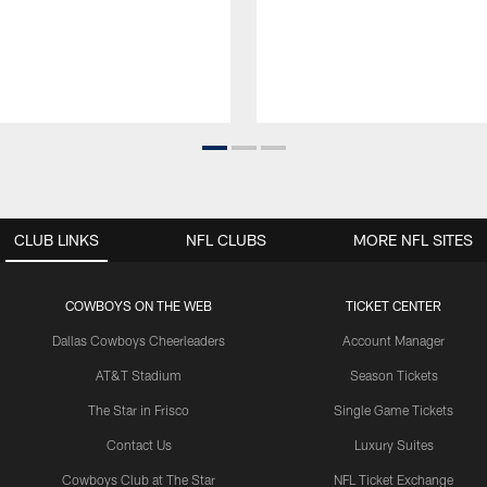
CLUB LINKS
NFL CLUBS
MORE NFL SITES
COWBOYS ON THE WEB
TICKET CENTER
Dallas Cowboys Cheerleaders
Account Manager
AT&T Stadium
Season Tickets
The Star in Frisco
Single Game Tickets
Contact Us
Luxury Suites
Cowboys Club at The Star
NFL Ticket Exchange