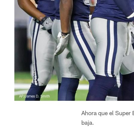
AP/James D. Smith
Ahora que el Super 
baja.