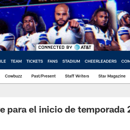
ULE
TEAM
TICKETS
FANS
STADIUM
CHEERLEADERS
COM
Cowbuzz
Past/Present
Staff Writers
Star Magazine
e para el inicio de temporada