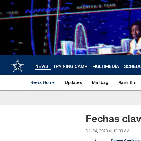
Skip
to
main
content
NEWS
TRAINING CAMP
MULTIMEDIA
SCHED
News Home
Updates
Mailbag
Rank'Em
Fechas clav
Feb 04, 2020 at 10:30 AM
Somos Cowboys