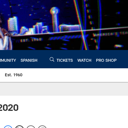
MUNITY
SPANISH
TICKETS
WATCH
PRO SHOP
Est. 1960
 2020