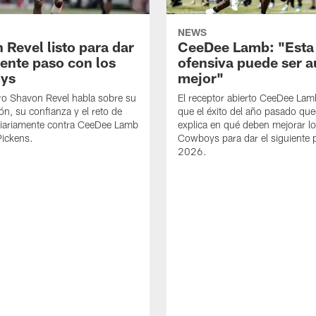
NEWS
 Revel listo para dar
CeeDee Lamb: "Esta
iente paso con los
ofensiva puede ser 
ys
mejor"
ro Shavon Revel habla sobre su
El receptor abierto CeeDee La
ón, su confianza y el reto de
que el éxito del año pasado que
diariamente contra CeeDee Lamb
explica en qué deben mejorar l
Pickens.
Cowboys para dar el siguiente 
2026.