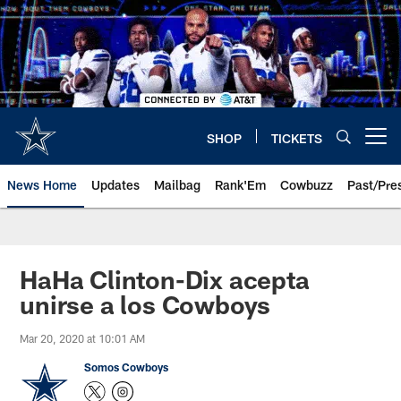
Skip
to
main
content
SHOP
TICKETS
Open menu button
News Home
Updates
Mailbag
Rank'Em
Cowbuzz
Past/Pre
HaHa Clinton-Dix acepta
unirse a los Cowboys
Mar 20, 2020 at 10:01 AM
Somos Cowboys