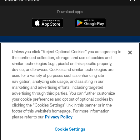
Download apps
Unless you click “Reject Optional Cookies” you are agreeing to
the continued collection, storage, and use of cookies and
similar technologies (e.g., pixels) on this specific property,
device, and browser. Cookies and similar technologies are
©2026 Dallas Cowboys. All rights reserved. Do not duplicate in any form
without permission of the Dallas Cowboys. The Dallas Cowboys
used for a variety of purposes such as enhancing site
Cheerleaders will not initiate contact with any person to request personal or
navigation, analyzing site usage, and assisting in our
financial information.
marketing and advertising efforts, including targeted
advertising through third parties. You can further customize
PRIVACY POLICY
your cookie preferences and opt out of optional cookies by
clicking the “Cookies Settings” link in this banner or in the
ACCESSIBILITY
footer of this website’s homepage. For more information,
SITE MAP
please refer to our
Privacy Policy
AD CHOICES
Cookie Settings
YOUR PRIVACY CHOICES