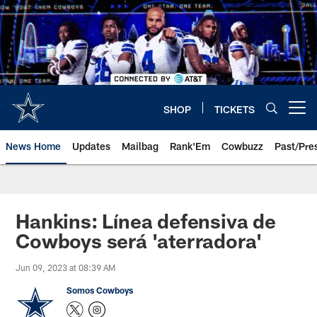
Skip
to
main
content
SHOP
TICKETS
Open menu button
News Home
Updates
Mailbag
Rank'Em
Cowbuzz
Past/Pre
Hankins: Línea defensiva de
Cowboys será 'aterradora'
Jun 09, 2023 at 08:39 AM
Somos Cowboys