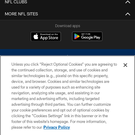
NFL CLUBS
MORE NFL SITES
Download apps
Unless you click “Reject Optional Cookies” you are agreeing to
the continued collection, storage, and use of cookies and
similar technologies (e.g., pixels) on this specific property,
device, and browser. Cookies and similar technologies are
©2026 Dallas Cowboys. All rights reserved. Do not duplicate in any form
without permission of the Dallas Cowboys. The Dallas Cowboys
used for a variety of purposes such as enhancing site
Cheerleaders will not initiate contact with any person to request personal or
navigation, analyzing site usage, and assisting in our
financial information.
marketing and advertising efforts, including targeted
advertising through third parties. You can further customize
PRIVACY POLICY
your cookie preferences and opt out of optional cookies by
clicking the “Cookies Settings” link in this banner or in the
ACCESSIBILITY
footer of this website’s homepage. For more information,
SITE MAP
please refer to our
Privacy Policy