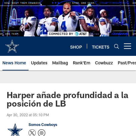
Skip
to
main
content
SHOP
TICKETS
Open menu button
News Home
Updates
Mailbag
Rank'Em
Cowbuzz
Past/Pre
Harper añade profundidad a la
posición de LB
Apr 30, 2022 at 05:10 PM
Somos Cowboys