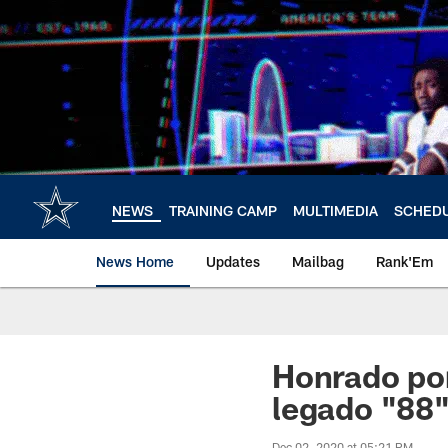
Skip
to
main
content
NEWS
TRAINING CAMP
MULTIMEDIA
SCHED
News Home
Updates
Mailbag
Rank'Em
Honrado por
legado "88
Dec 02, 2020 at 05:21 PM