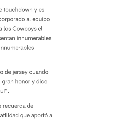
de touchdown y es
ncorporado al equipo
 a los Cowboys el
sentan innumerables
 innumerables
ro de jersey cuando
n gran honor y dice
uí".
e recuerda de
atilidad que aportó a