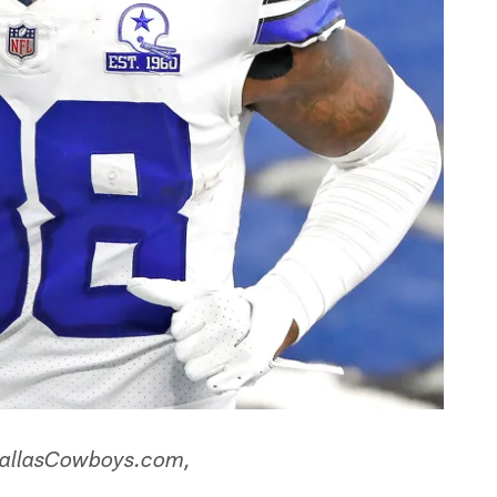
a DallasCowboys.com,