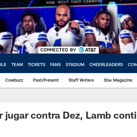
ULE
TEAM
TICKETS
FANS
STADIUM
CHEERLEADERS
COM
Cowbuzz
Past/Present
Staff Writers
Star Magazine
 jugar contra Dez, Lamb conti
"