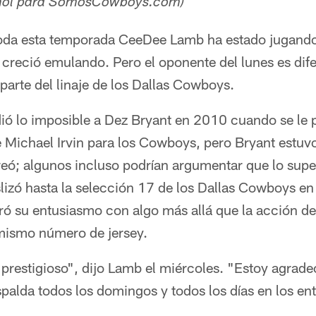
añol para SomosCowboys.com)
da esta temporada CeeDee Lamb ha estado jugando
 creció emulando. Pero el oponente del lunes es dife
parte del linaje de los Dallas Cowboys.
dió lo imposible a Dez Bryant en 2010 cuando se le p
Michael Irvin para los Cowboys, pero Bryant estuvo 
creó; algunos incluso podrían argumentar que lo sup
zó hasta la selección 17 de los Dallas Cowboys en e
ró su entusiasmo con algo más allá que la acción de
 mismo número de jersey.
restigioso", dijo Lamb el miércoles. "Estoy agrade
palda todos los domingos y todos los días en los en