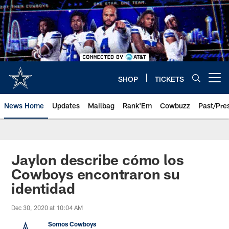
Skip
to
main
content
SHOP
TICKETS
Open menu button
News Home
Updates
Mailbag
Rank'Em
Cowbuzz
Past/Pre
Jaylon describe cómo los
Cowboys encontraron su
identidad
Dec 30, 2020 at 10:04 AM
Somos Cowboys