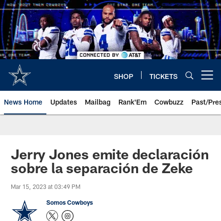
Skip
to
main
content
SHOP
TICKETS
Open menu button
News Home
Updates
Mailbag
Rank'Em
Cowbuzz
Past/Pre
Jerry Jones emite declaración
sobre la separación de Zeke
Mar 15, 2023 at 03:49 PM
Somos Cowboys