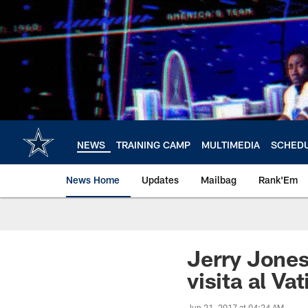
Skip
to
main
content
NEWS
TRAINING CAMP
MULTIMEDIA
SCHED
News Home
Updates
Mailbag
Rank'Em
Jerry Jones
visita al Va
Jun 21, 2017 at 04:24 AM