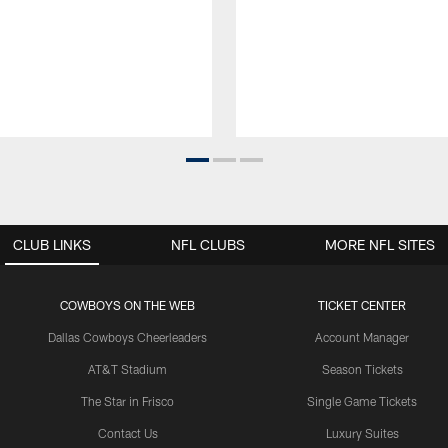
CLUB LINKS
NFL CLUBS
MORE NFL SITES
COWBOYS ON THE WEB
TICKET CENTER
Dallas Cowboys Cheerleaders
Account Manager
AT&T Stadium
Season Tickets
The Star in Frisco
Single Game Tickets
Contact Us
Luxury Suites