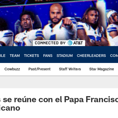
ULE
TEAM
TICKETS
FANS
STADIUM
CHEERLEADERS
COM
Cowbuzz
Past/Present
Staff Writers
Star Magazine
 se reúne con el Papa Francisc
ticano