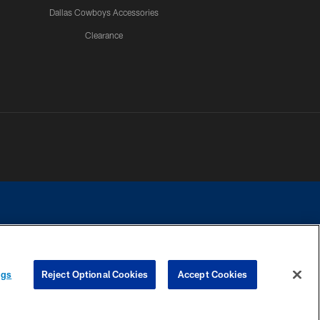
Dallas Cowboys Accessories
Clearance
e contact with any person to request personal or financial information.
ngs
Reject Optional Cookies
Accept Cookies
COOKIE SETTINGS
PREFERENCE CENTER