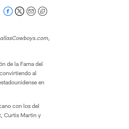
a DallasCowboys.com,
ón de la Fama del
convirtiendo al
 estadounidense en
cano con los del
, Curtis Martin y