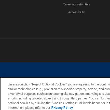
Career opportunities
Accessibility
Unless you click “Reject Optional Cookies” you are agreeing to the continu
similar technologies (e.g., pixels) on this specific property, device, and b
©2026 Dallas Cowboys. All rights reserved. Do not duplicate in any for
a variety of purposes such as enhancing site navigation, analyzing site usa
PRIVACY POLICY
ACCESSIBILITY
efforts, including targeted advertising through third parties. You can furth
optional cookies by clicking the “Cookies Settings” link in this banner or i
information, please refer to our
Privacy Policy