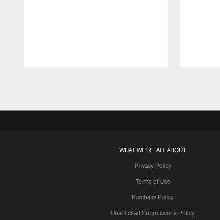
Pause
Play
WHAT WE'RE ALL ABOUT
Privacy Policy
Terms of Use
Purchase Policy
Unsolicited Submissions Policy