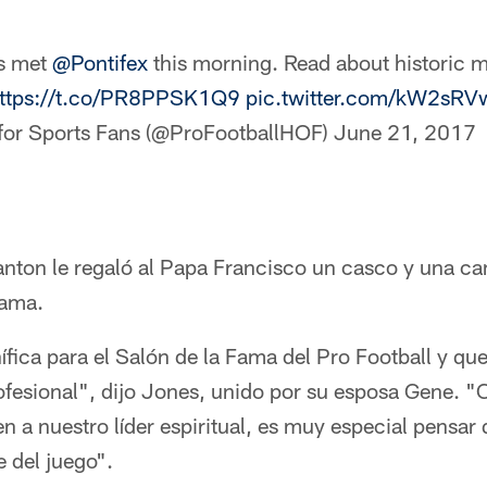
s met
@Pontifex
this morning. Read about historic 
ttps://t.co/PR8PPSK1Q9
pic.twitter.com/kW2sRV
 for Sports Fans (@ProFootballHOF)
June 21, 2017
anton le regaló al Papa Francisco un casco y una ca
Fama.
ica para el Salón de la Fama del Pro Football y que
ofesional", dijo Jones, unido por su esposa Gene. "
 a nuestro líder espiritual, es muy especial pensar
 del juego".