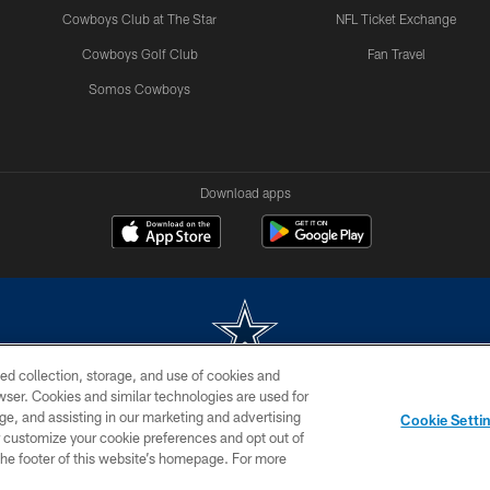
Cowboys Club at The Star
NFL Ticket Exchange
Cowboys Golf Club
Fan Travel
Somos Cowboys
Download apps
ed collection, storage, and use of cookies and
rowser. Cookies and similar technologies are used for
m without permission of the Dallas Cowboys. The Dallas Cowboys Cheerleaders will not initiat
ge, and assisting in our marketing and advertising
Cookie Setti
SITE MAP
AD CHOICES
YOUR PRIVACY CHOICES
er customize your cookie preferences and opt out of
n the footer of this website’s homepage. For more