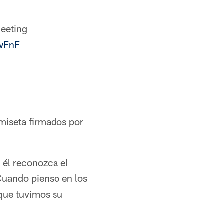
meeting
wFnF
miseta firmados por
 él reconozca el
Cuando pienso en los
 que tuvimos su