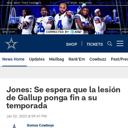
Skip
to
main
content
SHOP
TICKETS
Open menu button
News Home
Updates
Mailbag
Rank'Em
Cowbuzz
Past/Pre
Jones: Se espera que la lesión
de Gallup ponga fin a su
temporada
Jan 02, 2022 at 09:41 PM
Somos Cowboys