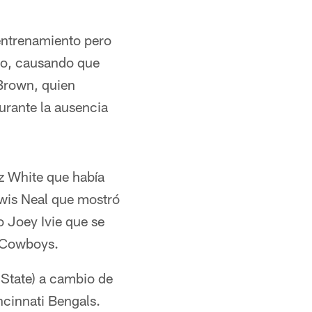
entrenamiento pero
so, causando que
Brown, quien
urante la ausencia
z White que había
ewis Neal que mostró
o Joey Ivie que se
s Cowboys.
State) a cambio de
ncinnati Bengals.