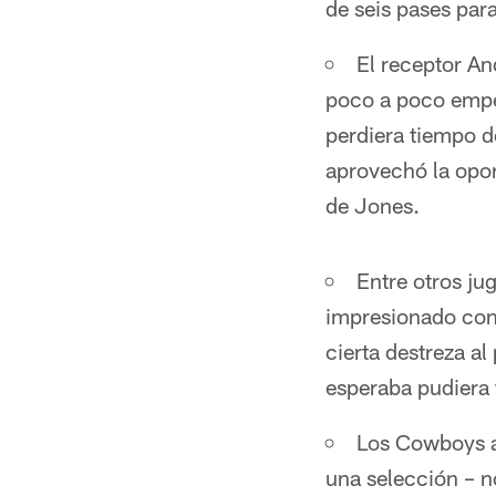
de seis pases pa
El receptor A
poco a poco empez
perdiera tiempo 
aprovechó la opor
de Jones.
Entre otros ju
impresionado con 
cierta destreza al
esperaba pudiera 
Los Cowboys a
una selección – n