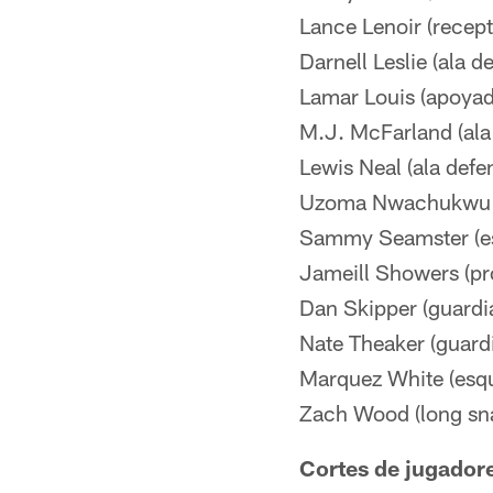
Lance Lenoir (recept
Darnell Leslie (ala d
Lamar Louis (apoyad
M.J. McFarland (ala
Lewis Neal (ala defe
Uzoma Nwachukwu (r
Sammy Seamster (es
Jameill Showers (pr
Dan Skipper (guardi
Nate Theaker (guard
Marquez White (esqu
Zach Wood (long sn
Cortes de jugadore