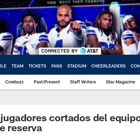
ULE
TEAM
TICKETS
FANS
STADIUM
CHEERLEADERS
COM
Cowbuzz
Past/Present
Staff Writers
Star Magazine
s jugadores cortados del equipo
e reserva