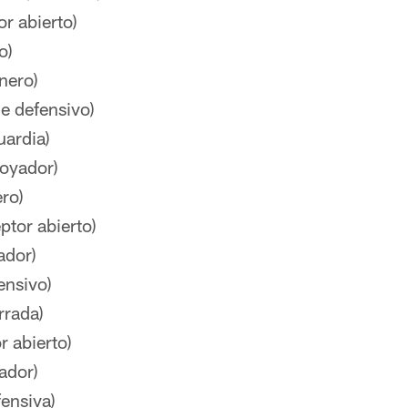
r abierto)
o)
nero)
le defensivo)
ardia)
poyador)
ro)
ptor abierto)
ador)
ensivo)
rrada)
 abierto)
ador)
ensiva)