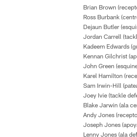
Brian Brown (recepto
Ross Burbank (centr
Dejaun Butler (esqui
Jordan Carrell (tack
Kadeem Edwards (gu
Kennan Gilchrist (a
John Green (esquine
Karel Hamilton (rece
Sam Irwin-Hill (pate
Joey Ivie (tackle def
Blake Jarwin (ala ce
Andy Jones (receptor
Joseph Jones (apoy
Lenny Jones (ala def