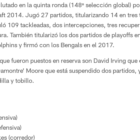
lutado en la quinta ronda (148º selección global) po
aft 2014. Jugó 27 partidos, titularizando 14 en tres
ó 109 tackleadas, dos intercepciones, tres recupe
ura. También titularizó los dos partidos de playoffs 
lphins y firmó con los Bengals en el 2017.
que fueron puestos en reserva son David Irving que
 Damontre' Moore que está suspendido dos partidos
lla y tobillo.​
ensiva)
fensiva)
s (corredor)