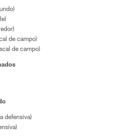
fundo)
le)
redor)
cal de campo)
scal de campo)
nados
)
do
a defensiva)
ensiva)