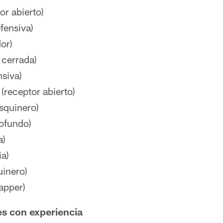
or abierto)
efensiva)
or)
 cerrada)
nsiva)
eceptor abierto)
quinero)
ofundo)
a)
ia)
inero)
apper)
s con experiencia