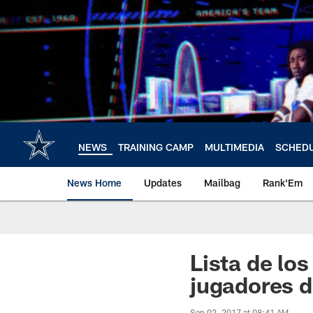
Skip
to
main
content
NEWS
TRAINING CAMP
MULTIMEDIA
SCHED
News Home
Updates
Mailbag
Rank'Em
Lista de lo
jugadores d
Sep 02, 2017 at 08:41 AM