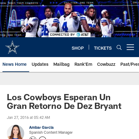
Skip
to
main
content
SHOP
TICKETS
Open menu button
News Home
Updates
Mailbag
Rank'Em
Cowbuzz
Past/Pre
Los Cowboys Esperan Un
Gran Retorno De Dez Bryant
Jan 27, 2016 at 05:42 AM
Ambar Garcia
Spanish Content Manager