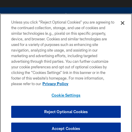
Unless you click “Reject Optional Cookies” you are agreeing to
the continued collection, storage, and use of cookies and
similar technologies (e.g., pixels) on this specific property,
device, and browser. Cookies and similar technologies are
©2026 Dallas Cowboys. All rights reserved. Do not duplicate in any form
without permission of the Dallas Cowboys. The Dallas Cowboys
used for a variety of purposes such as enhancing site
Cheerleaders will not initiate contact with any person to request personal or
navigation, analyzing site usage, and assisting in our
financial information.
marketing and advertising efforts, including targeted
advertising through third parties. You can further customize
PRIVACY POLICY
your cookie preferences and opt out of optional cookies by
clicking the “Cookies Settings” link in this banner or in the
ACCESSIBILITY
footer of this website’s homepage. For more information,
SITE MAP
please refer to our
Privacy Policy
AD CHOICES
Cookie Settings
YOUR PRIVACY CHOICES
COOKIE SETTINGS
Reject Optional Cookies
PREFERENCE CENTER
Accept Cookies