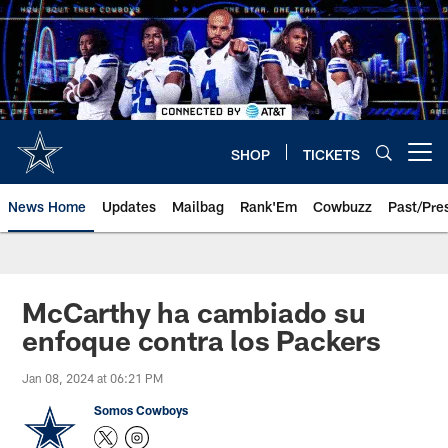
Skip
to
main
content
SHOP
TICKETS
Open menu button
News Home
Updates
Mailbag
Rank'Em
Cowbuzz
Past/Pre
McCarthy ha cambiado su
enfoque contra los Packers
Jan 08, 2024 at 06:21 PM
Somos Cowboys