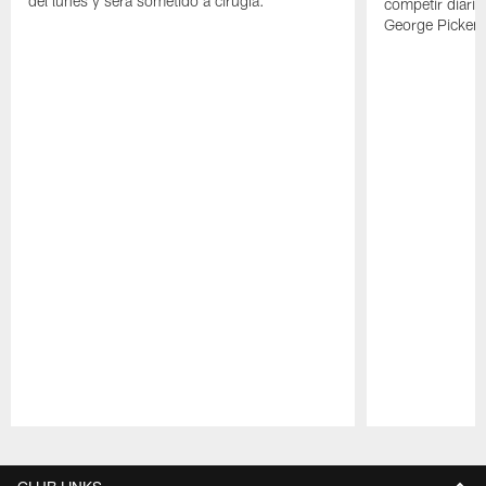
del lunes y será sometido a cirugía.
competir diari
George Picken
Pause
Play