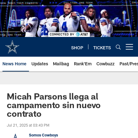
Skip
to
main
content
SHOP
TICKETS
Open menu button
News Home
Updates
Mailbag
Rank'Em
Cowbuzz
Past/Pre
Micah Parsons llega al
campamento sin nuevo
contrato
Jul 21, 2025 at 03:43 PM
Somos Cowboys