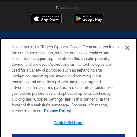
Download apps
Unless you click “Reject Optional Cookies” you are agreeing to
the continued collection, storage, and use of cookies and
similar technologies (e.g., pixels) on this specific property,
device, and browser. Cookies and similar technologies are
©2026 Dallas Cowboys. All rights reserved. Do not duplicate in any form
without permission of the Dallas Cowboys. The Dallas Cowboys
used for a variety of purposes such as enhancing site
Cheerleaders will not initiate contact with any person to request personal or
navigation, analyzing site usage, and assisting in our
financial information.
marketing and advertising efforts, including targeted
advertising through third parties. You can further customize
PRIVACY POLICY
your cookie preferences and opt out of optional cookies by
clicking the “Cookies Settings” link in this banner or in the
ACCESSIBILITY
footer of this website’s homepage. For more information,
SITE MAP
please refer to our
Privacy Policy
AD CHOICES
Cookie Settings
YOUR PRIVACY CHOICES