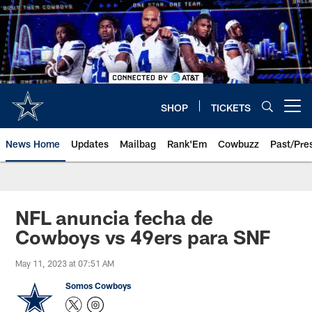
Skip
to
main
content
SHOP
TICKETS
Open menu button
News Home
Updates
Mailbag
Rank'Em
Cowbuzz
Past/Pre
NFL anuncia fecha de
Cowboys vs 49ers para SNF
May 11, 2023 at 07:51 AM
Somos Cowboys