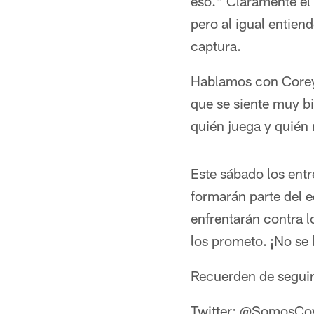
eso." Claramente el 
pero al igual entie
captura.
Hablamos con Corey 
que se siente muy b
quién juega y quién 
Este sábado los ent
formarán parte del 
enfrentarán contra 
los prometo. ¡No se 
Recuerden de seguirm
Twitter: @SomosC