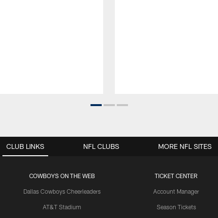
CLUB LINKS
NFL CLUBS
MORE NFL SITES
COWBOYS ON THE WEB
TICKET CENTER
Dallas Cowboys Cheerleaders
Account Manager
AT&T Stadium
Season Tickets