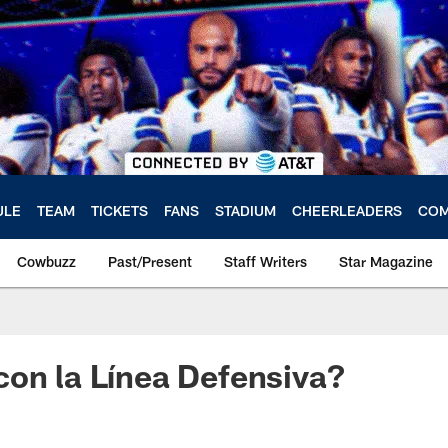
ULE
TEAM
TICKETS
FANS
STADIUM
CHEERLEADERS
COM
Cowbuzz
Past/Present
Staff Writers
Star Magazine
on la Línea Defensiva?