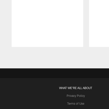
Pause
Play
WHAT WE'RE ALL ABOUT
Privacy Policy
Terms of Use