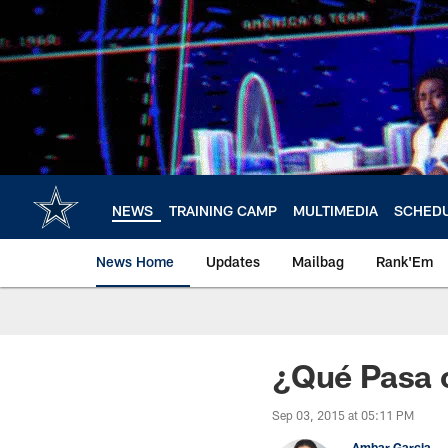
Skip
to
main
content
NEWS
TRAINING CAMP
MULTIMEDIA
SCHED
News Home
Updates
Mailbag
Rank'Em
¿Qué Pasa c
Sep 03, 2015 at 05:11 PM
Ambar Garcia