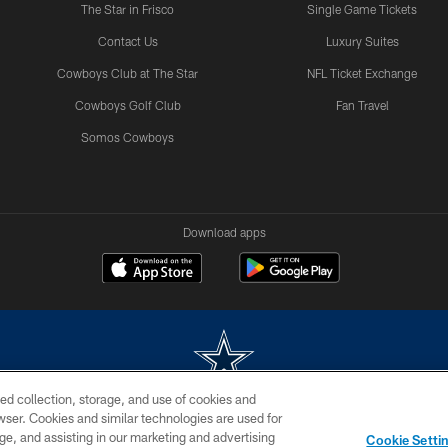
The Star in Frisco
Single Game Tickets
Contact Us
Luxury Suites
Cowboys Club at The Star
NFL Ticket Exchange
Cowboys Golf Club
Fan Travel
Somos Cowboys
Download apps
ed collection, storage, and use of cookies and
rowser. Cookies and similar technologies are used for
m without permission of the Dallas Cowboys. The Dallas Cowboys Cheerleaders will not initiat
ge, and assisting in our marketing and advertising
Cookie Setti