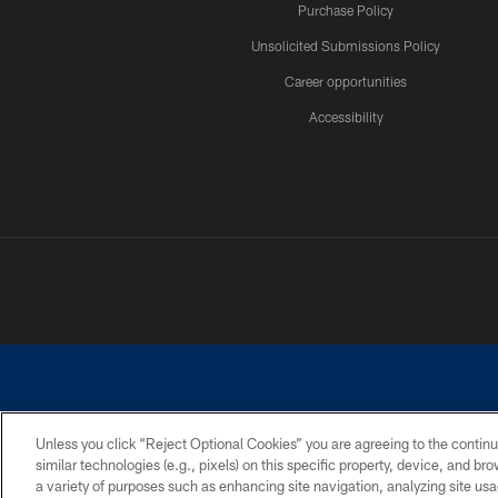
Purchase Policy
Unsolicited Submissions Policy
Career opportunities
Accessibility
Unless you click “Reject Optional Cookies” you are agreeing to the continu
similar technologies (e.g., pixels) on this specific property, device, and b
©2026 Dallas Cowboys. All rights reserved. Do not duplicate in any for
a variety of purposes such as enhancing site navigation, analyzing site usa