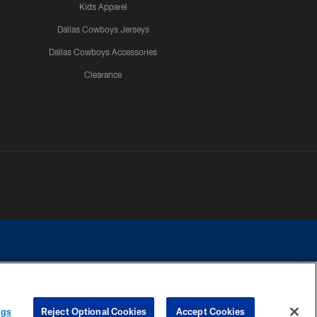
Kids Apparel
Dallas Cowboys Jerseys
Dallas Cowboys Accessories
Clearance
e contact with any person to request personal or financial information.
ngs
Reject Optional Cookies
Accept Cookies