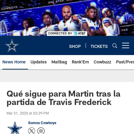
Skip
to
main
content
SHOP
TICKETS
Open menu button
News Home
Updates
Mailbag
Rank'Em
Cowbuzz
Past/Pre
Qué sigue para Martin tras la
partida de Travis Frederick
Mar 31, 2020 at 03:29 PM
Somos Cowboys