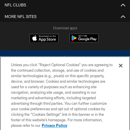
NFL CLUBS
MORE NFL SITES
Download apps
Unless you click “Reject Optional Cookies” you are agreeing to
the continued collection, storage, and use of cookies and
similar technologies (e.g., pixels) on this specific property,
device, and browser. Cookies and similar technologies are
©2026 Dallas Cowboys. All rights reserved. Do not duplicate in any form
without permission of the Dallas Cowboys. The Dallas Cowboys
used for a variety of purposes such as enhancing site
Cheerleaders will not initiate contact with any person to request personal or
navigation, analyzing site usage, and assisting in our
financial information.
marketing and advertising efforts, including targeted
advertising through third parties. You can further customize
PRIVACY POLICY
your cookie preferences and opt out of optional cookies by
clicking the “Cookies Settings” link in this banner or in the
ACCESSIBILITY
footer of this website’s homepage. For more information,
SITE MAP
please refer to our
Privacy Policy