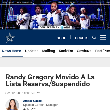
Skip
to
main
content
SHOP
TICKETS
Open menu button
News Home
Updates
Mailbag
Rank'Em
Cowbuzz
Past/Pre
Randy Gregory Movido A La
Lista Reserva/Suspendido
Sep 12, 2016 at 01:28 PM
Ambar Garcia
Spanish Content Manager