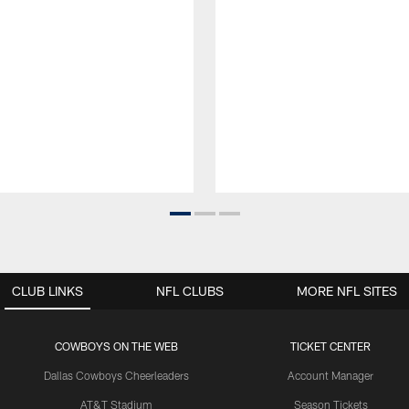
CLUB LINKS
NFL CLUBS
MORE NFL SITES
COWBOYS ON THE WEB
TICKET CENTER
Dallas Cowboys Cheerleaders
Account Manager
AT&T Stadium
Season Tickets