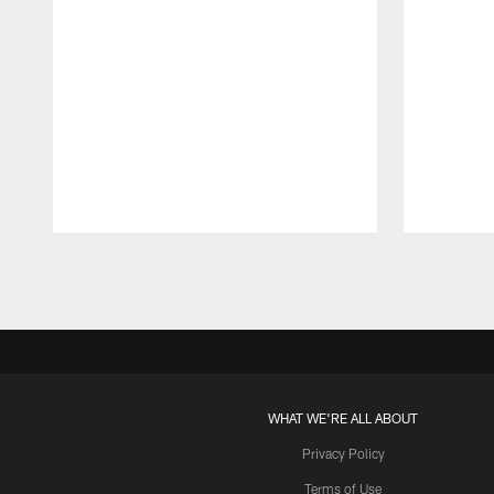
Pause
Play
WHAT WE'RE ALL ABOUT
Privacy Policy
Terms of Use