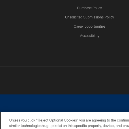
Purchase Policy
Unsolicited Submissions Policy
Career opportunities
Accessibility
Unless you click “Reject Optional Cookies” you are agreeing to the continu
similar technologies (e.g., pixels) on this specific property, device, and b
©2026 Dallas Cowboys. All rights reserved. Do not duplicate in any for