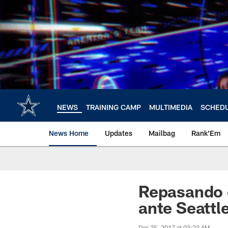
Skip
to
main
content
NEWS
TRAINING CAMP
MULTIMEDIA
SCHED
News Home
Updates
Mailbag
Rank'Em
Repasando e
ante Seattl
Dec 25, 2017 at 03:23 AM