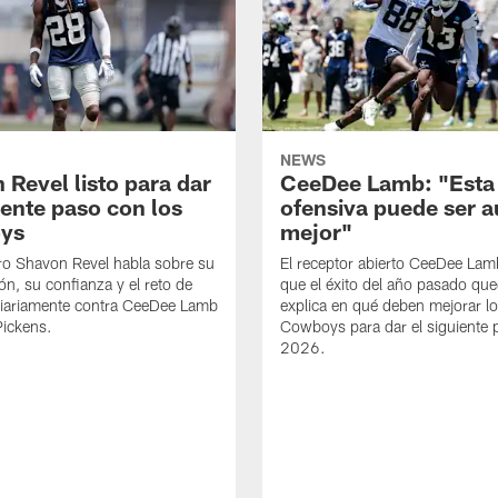
NEWS
 Revel listo para dar
CeeDee Lamb: "Esta
iente paso con los
ofensiva puede ser 
ys
mejor"
ro Shavon Revel habla sobre su
El receptor abierto CeeDee La
ón, su confianza y el reto de
que el éxito del año pasado que
diariamente contra CeeDee Lamb
explica en qué deben mejorar l
Pickens.
Cowboys para dar el siguiente 
2026.