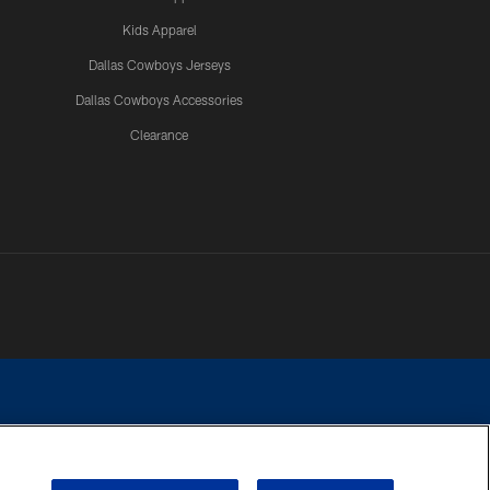
Kids Apparel
Dallas Cowboys Jerseys
Dallas Cowboys Accessories
Clearance
e contact with any person to request personal or financial information.