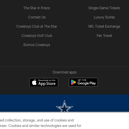
The Star in Frisco
Single Game Tickets
Contact Us
Luxury Suites
Cowboys Club at The Star
NFL Ticket Exchange
Cowboys Golf Club
Fan Travel
Somos Cowboys
Download apps
ed collection, storage, and use of cookies and
rowser. Cookies and similar technologies are used for
m without permission of the Dallas Cowboys. The Dallas Cowboys Cheerleaders will not initiat