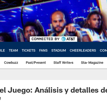
ULE
TEAM
TICKETS
FANS
STADIUM
CHEERLEADERS
COM
Cowbuzz
Past/Present
Staff Writers
Star Magazine
l Juego: Análisis y detalles de
e