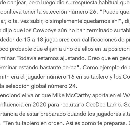
e canjear, pero luego dio su respuesta habitual que 
 conlleva tener la selección número 26. "Puede qu
ar, o tal vez subir, o simplemente quedarnos ahí", d
dijo que los Cowboys aún no han terminado su table
ededor de 15 a 18 jugadores con calificaciones de p
poco probable que elijan a uno de ellos en la posició
minar. Todavía estamos ajustando. Creo que en gen
terminar estando bastante cerca". Como ejemplo de
mith era el jugador número 16 en su tablero y los C
la selección global número 24.
encionó el valor que Mike McCarthy aporta en el W
influencia en 2020 para reclutar a CeeDee Lamb. Se
tancia de estar preparado cuando los jugadores alt
 "Ten tu tablero en orden. Así es como te preparas