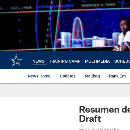
Skip
to
main
content
NEWS
TRAINING CAMP
MULTIMEDIA
SCHED
News Home
Updates
Mailbag
Rank'Em
Resumen de 
Draft
Apr 24, 2023 at 02:34 PM