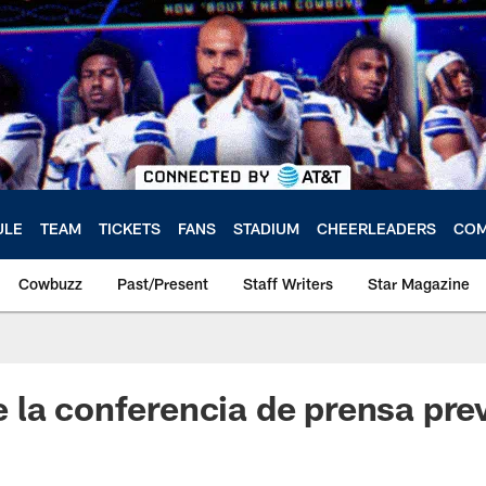
ULE
TEAM
TICKETS
FANS
STADIUM
CHEERLEADERS
COM
Cowbuzz
Past/Present
Staff Writers
Star Magazine
la conferencia de prensa prev