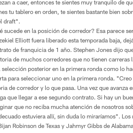
n a caer, entonces te sientes muy tranquilo de que
ienes tu tablero en orden, te sientes bastante bien sob
l draft".
 sucede en la posición de corredor? Esa parece ser
ekiel Elliott fuera liberado esta temporada baja, de
trato de franquicia de 1 año. Stephen Jones dijo q
storia de muchos corredores que no tienen carreras 
a selección posterior en la primera ronda como lo ha
erta para seleccionar uno en la primera ronda. "Creo
oria de corredor y lo que pasa. Una vez que avanza en
ga que llegar a ese segundo contrato. Si hay un bu
aginar que no reciba mucha atención de nosotros sob
adecuado estuviera allí, sin duda lo miraríamos". Lo
 Bijan Robinson de Texas y Jahmyr Gibbs de Alabama