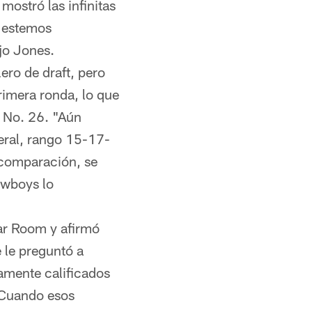
mostró las infinitas
e estemos
ijo Jones.
ro de draft, pero
rimera ronda, lo que
n No. 26. "Aún
eral, rango 15-17-
 comparación, se
owboys lo
ar Room y afirmó
 le preguntó a
amente calificados
. Cuando esos