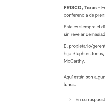
FRISCO, Texas –
Es
conferencia de prens
Este es siempre el d
sin revelar demasiado
El propietario/geren
hijo Stephen Jones, 
McCarthy.
Aquí están son algu
lunes:
En su respuest