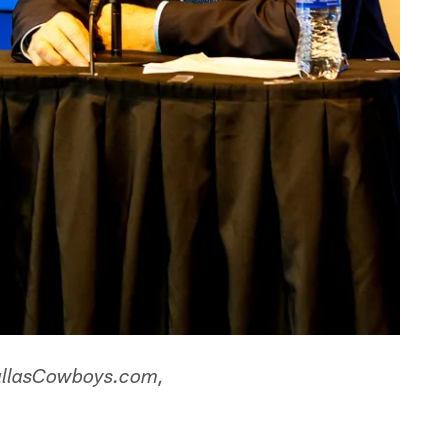
 DallasCowboys.com,