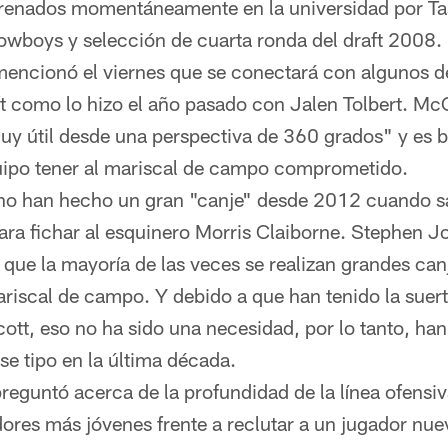
renados momentáneamente en la universidad por Ta
owboys y selección de cuarta ronda del draft 2008.
encionó el viernes que se conectará con algunos de
ft como lo hizo el año pasado con Jalen Tolbert. McC
y útil desde una perspectiva de 360 grados" y es b
quipo tener al mariscal de campo comprometido.
o han hecho un gran "canje" desde 2012 cuando sal
ara fichar al esquinero Morris Claiborne. Stephen J
 que la mayoría de las veces se realizan grandes can
riscal de campo. Y debido a que han tenido la suert
tt, eso no ha sido una necesidad, por lo tanto, han
se tipo en la última década.
reguntó acerca de la profundidad de la línea ofensi
dores más jóvenes frente a reclutar a un jugador n