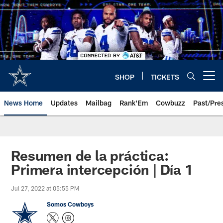
Skip
to
main
content
SHOP
TICKETS
Open menu button
News Home
Updates
Mailbag
Rank'Em
Cowbuzz
Past/Pre
Resumen de la práctica:
Primera intercepción | Día 1
Jul 27, 2022 at 05:55 PM
Somos Cowboys