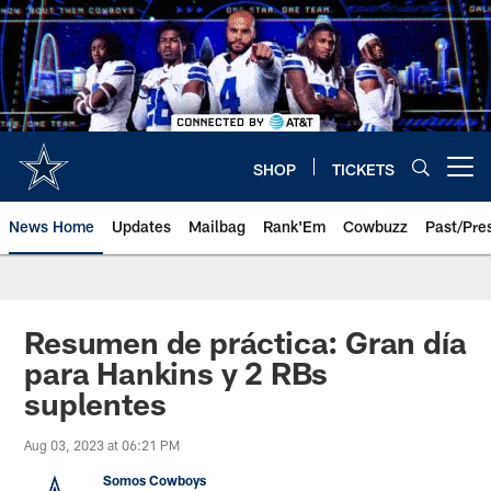
Skip
to
main
content
SHOP
TICKETS
Open menu button
News Home
Updates
Mailbag
Rank'Em
Cowbuzz
Past/Pre
Resumen de práctica: Gran día
para Hankins y 2 RBs
suplentes
Aug 03, 2023 at 06:21 PM
Somos Cowboys