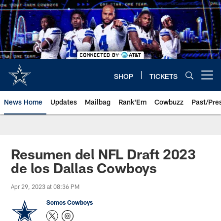
Skip
to
main
content
SHOP
TICKETS
Open menu button
News Home
Updates
Mailbag
Rank'Em
Cowbuzz
Past/Pre
Resumen del NFL Draft 2023
de los Dallas Cowboys
Apr 29, 2023 at 08:36 PM
Somos Cowboys