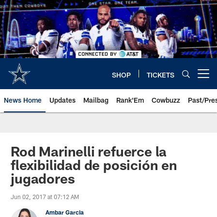
Skip
to
main
content
SHOP
TICKETS
Open menu button
News Home
Updates
Mailbag
Rank'Em
Cowbuzz
Past/Pre
Rod Marinelli refuerce la
flexibilidad de posición en
jugadores
Jun 02, 2017 at 07:12 AM
Ambar Garcia