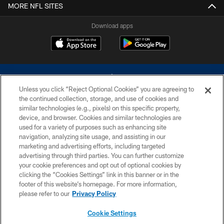
MORE NFL SITES
Download apps
Unless you click “Reject Optional Cookies” you are agreeing to
the continued collection, storage, and use of cookies and
similar technologies (e.g., pixels) on this specific property,
device, and browser. Cookies and similar technologies are
©2026 Dallas Cowboys. All rights reserved. Do not duplicate in any form
without permission of the Dallas Cowboys. The Dallas Cowboys
used for a variety of purposes such as enhancing site
Cheerleaders will not initiate contact with any person to request personal or
navigation, analyzing site usage, and assisting in our
financial information.
marketing and advertising efforts, including targeted
advertising through third parties. You can further customize
PRIVACY POLICY
your cookie preferences and opt out of optional cookies by
clicking the “Cookies Settings” link in this banner or in the
ACCESSIBILITY
footer of this website’s homepage. For more information,
SITE MAP
please refer to our
Privacy Policy
AD CHOICES
Cookie Settings