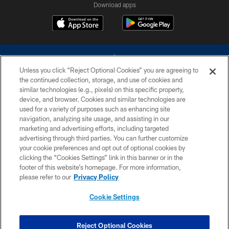
Download apps
Unless you click “Reject Optional Cookies” you are agreeing to
the continued collection, storage, and use of cookies and
similar technologies (e.g., pixels) on this specific property,
device, and browser. Cookies and similar technologies are
©2026 Dallas Cowboys. All rights reserved. Do not duplicate in any form
without permission of the Dallas Cowboys. The Dallas Cowboys
used for a variety of purposes such as enhancing site
Cheerleaders will not initiate contact with any person to request personal or
navigation, analyzing site usage, and assisting in our
financial information.
marketing and advertising efforts, including targeted
advertising through third parties. You can further customize
PRIVACY POLICY
your cookie preferences and opt out of optional cookies by
clicking the “Cookies Settings” link in this banner or in the
ACCESSIBILITY
footer of this website’s homepage. For more information,
SITE MAP
please refer to our
Privacy Policy
AD CHOICES
Cookie Settings
YOUR PRIVACY CHOICES
COOKIE SETTINGS
Reject Optional Cookies