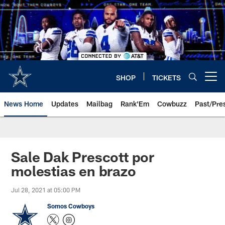
Skip
to
main
content
SHOP
TICKETS
Open menu button
News Home
Updates
Mailbag
Rank'Em
Cowbuzz
Past/Pre
Sale Dak Prescott por
molestias en brazo
Jul 28, 2021 at 05:00 PM
Somos Cowboys