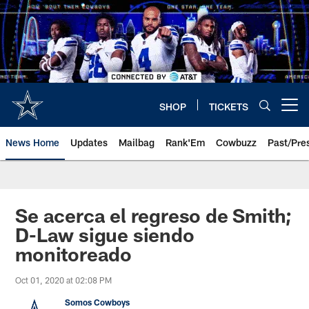
Skip
to
main
content
SHOP
TICKETS
Open menu button
News Home
Updates
Mailbag
Rank'Em
Cowbuzz
Past/Pre
Se acerca el regreso de Smith;
D-Law sigue siendo
monitoreado
Oct 01, 2020 at 02:08 PM
Somos Cowboys