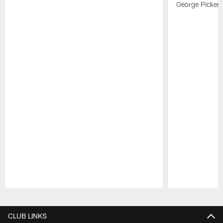
George Picken
Pause
Play
CLUB LINKS