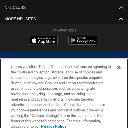
NFL CLUBS
MORE NFL SITES
Download apps
Unless you click “Reject Optional Cookies” you are agreeing to
the continued collection, storage, and use of cookies and
similar technologies (e.g., pixels) on this specific property,
device, and browser. Cookies and similar technologies are
©2026 Dallas Cowboys. All rights reserved. Do not duplicate in any form
without permission of the Dallas Cowboys. The Dallas Cowboys
used for a variety of purposes such as enhancing site
Cheerleaders will not initiate contact with any person to request personal or
navigation, analyzing site usage, and assisting in our
financial information.
marketing and advertising efforts, including targeted
advertising through third parties. You can further customize
PRIVACY POLICY
your cookie preferences and opt out of optional cookies by
clicking the “Cookies Settings” link in this banner or in the
ACCESSIBILITY
footer of this website’s homepage. For more information,
SITE MAP
please refer to our
Privacy Policy