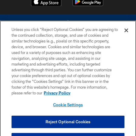
Unless you click “Reject Optional Cookies” you are agreeing to
the continued collection, storage, and use of cookies and
similar technologies (e.g., pixels) on this specific property,
device, and browser. Cookies and similar technologies are
©2026 Dallas Cowboys. All rights reserved. Do not duplicate in any form
without permission of the Dallas Cowboys. The Dallas Cowboys
used for a variety of purposes such as enhancing site
Cheerleaders will not initiate contact with any person to request personal or
navigation, analyzing site usage, and assisting in our
financial information.
marketing and advertising efforts, including targeted
advertising through third parties. You can further customize
PRIVACY POLICY
your cookie preferences and opt out of optional cookies by
clicking the “Cookies Settings” link in this banner or in the
ACCESSIBILITY
footer of this website’s homepage. For more information,
SITE MAP
please refer to our
Privacy Policy
AD CHOICES
Cookie Settings
YOUR PRIVACY CHOICES
COOKIE SETTINGS
Reject Optional Cookies
PREFERENCE CENTER