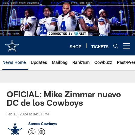
Skip
to
main
content
SHOP
TICKETS
Open menu button
News Home
Updates
Mailbag
Rank'Em
Cowbuzz
Past/Pre
OFICIAL: Mike Zimmer nuevo
DC de los Cowboys
Feb 13, 2024 at 04:31 PM
Somos Cowboys