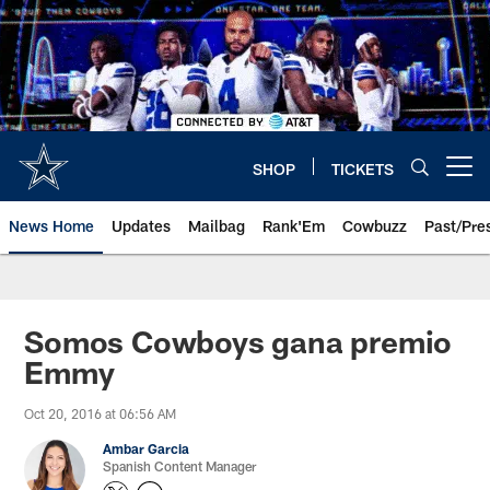
Skip
to
main
content
SHOP
TICKETS
Open menu button
News Home
Updates
Mailbag
Rank'Em
Cowbuzz
Past/Pre
Somos Cowboys gana premio
Emmy
Oct 20, 2016 at 06:56 AM
Ambar Garcia
Spanish Content Manager