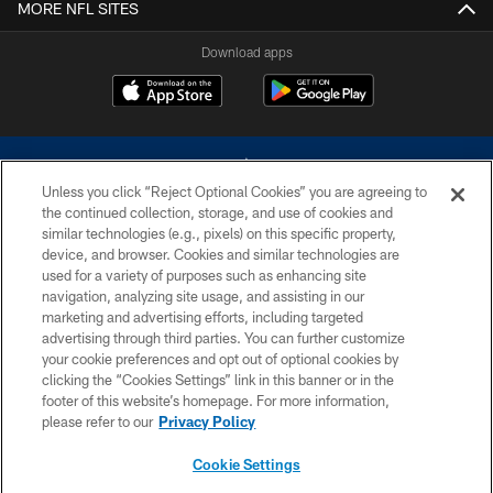
MORE NFL SITES
Download apps
Unless you click “Reject Optional Cookies” you are agreeing to
the continued collection, storage, and use of cookies and
similar technologies (e.g., pixels) on this specific property,
device, and browser. Cookies and similar technologies are
©2026 Dallas Cowboys. All rights reserved. Do not duplicate in any form
without permission of the Dallas Cowboys. The Dallas Cowboys
used for a variety of purposes such as enhancing site
Cheerleaders will not initiate contact with any person to request personal or
navigation, analyzing site usage, and assisting in our
financial information.
marketing and advertising efforts, including targeted
advertising through third parties. You can further customize
PRIVACY POLICY
your cookie preferences and opt out of optional cookies by
clicking the “Cookies Settings” link in this banner or in the
ACCESSIBILITY
footer of this website’s homepage. For more information,
SITE MAP
please refer to our
Privacy Policy
AD CHOICES
Cookie Settings
YOUR PRIVACY CHOICES