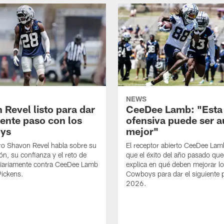
NEWS
 Revel listo para dar
CeeDee Lamb: "Esta
iente paso con los
ofensiva puede ser 
ys
mejor"
ro Shavon Revel habla sobre su
El receptor abierto CeeDee La
ón, su confianza y el reto de
que el éxito del año pasado que
diariamente contra CeeDee Lamb
explica en qué deben mejorar l
Pickens.
Cowboys para dar el siguiente 
2026.