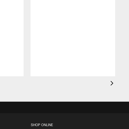
E
G
D
SHOP ONLINE