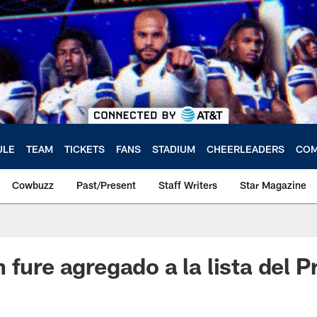
ULE
TEAM
TICKETS
FANS
STADIUM
CHEERLEADERS
COM
Cowbuzz
Past/Present
Staff Writers
Star Magazine
 fure agregado a la lista del 