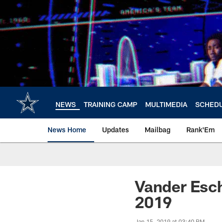
Skip
to
main
content
NEWS
TRAINING CAMP
MULTIMEDIA
SCHED
News Home
Updates
Mailbag
Rank'Em
Vander Esch
2019
Jan 15, 2019 at 03:40 PM