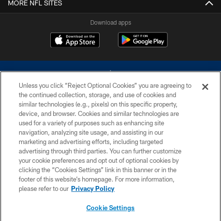
MORE NFL SITES
Download apps
Unless you click “Reject Optional Cookies” you are agreeing to
the continued collection, storage, and use of cookies and
similar technologies (e.g., pixels) on this specific property,
device, and browser. Cookies and similar technologies are
©2026 Dallas Cowboys. All rights reserved. Do not duplicate in any form
without permission of the Dallas Cowboys. The Dallas Cowboys
used for a variety of purposes such as enhancing site
Cheerleaders will not initiate contact with any person to request personal or
navigation, analyzing site usage, and assisting in our
financial information.
marketing and advertising efforts, including targeted
advertising through third parties. You can further customize
PRIVACY POLICY
your cookie preferences and opt out of optional cookies by
clicking the “Cookies Settings” link in this banner or in the
ACCESSIBILITY
footer of this website’s homepage. For more information,
SITE MAP
please refer to our
Privacy Policy
AD CHOICES
Cookie Settings
YOUR PRIVACY CHOICES