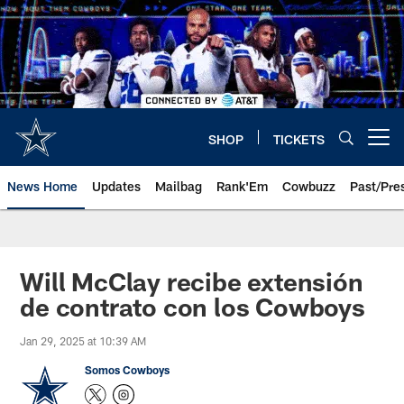
Skip
to
main
content
SHOP
TICKETS
Open menu button
News Home
Updates
Mailbag
Rank'Em
Cowbuzz
Past/Pre
Will McClay recibe extensión
de contrato con los Cowboys
Jan 29, 2025 at 10:39 AM
Somos Cowboys