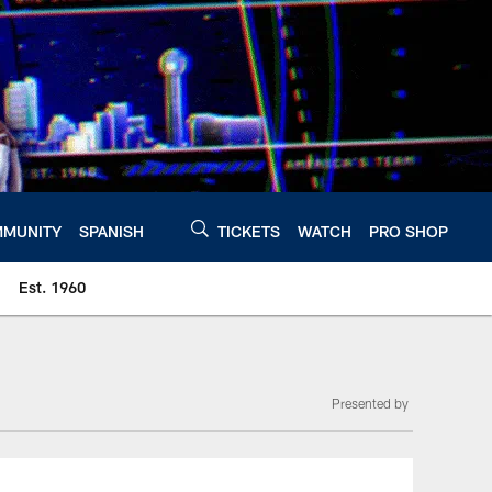
MUNITY
SPANISH
TICKETS
WATCH
PRO SHOP
Est. 1960
Presented by