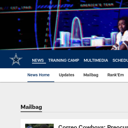
Skip
to
main
content
NEWS
TRAINING CAMP
MULTIMEDIA
SCHED
News Home
Updates
Mailbag
Rank'Em
Mailbag
Correo Cowboys: Preocupac