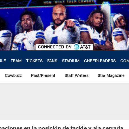
ULE
TEAM
TICKETS
FANS
STADIUM
CHEERLEADERS
COM
Cowbuzz
Past/Present
Staff Writers
Star Magazine
iones en la posición de tackle y ala cerrada